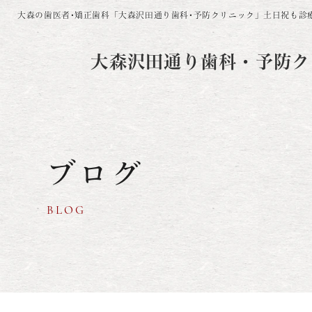
大森の歯医者･矯正歯科「大森沢田通り歯科･予防クリニック」
土日祝も診
大森沢田通り歯科・予防ク
ブログ
BLOG