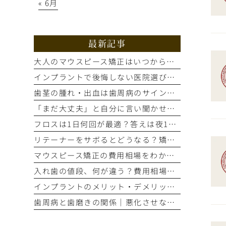
« 6月
最新記事
大人のマウスピース矯正はいつから？適応歯並びと治療の流れを解説
インプラントで後悔しない医院選び｜手術前の精密検査が重要な理由
歯茎の腫れ・出血は歯周病のサイン？進行度別の症状と治療法を解説
「まだ大丈夫」と自分に言い聞かせてない？歯のSOSサイン5選
フロスは1日何回が最適？答えは夜1回。正しいやり方とタイミング
リテーナーをサボるとどうなる？矯正後の後戻りを防ぐ装着期間の話
マウスピース矯正の費用相場をわかりやすく解説！総額はいくら？
入れ歯の値段、何が違う？費用相場と見た目・噛み心地の比較ポイント
インプラントのメリット・デメリット｜もう笑顔をためらわない選択とは
歯周病と歯磨きの関係｜悪化させないために今すぐ自分でできること