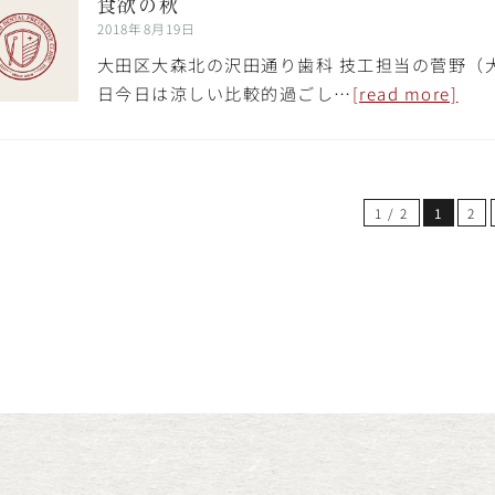
食欲の秋
2018年8月19日
大田区大森北の沢田通り歯科 技工担当の菅野（
日今日は涼しい比較的過ごし…
[read more]
1 / 2
1
2