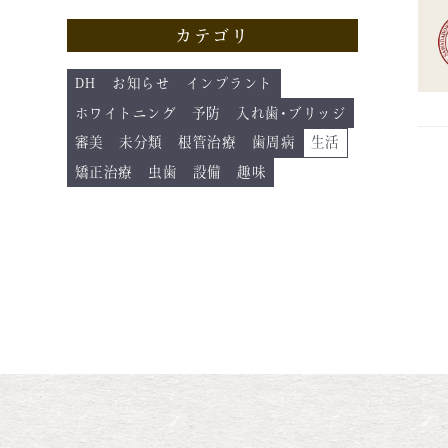
カテゴリ
DH
お知らせ
インプラント
ホワイトニング
予防
入れ歯･ブリッジ
審美
未分類
根管治療
歯周病
生活
矯正治療
虫歯
設備
趣味