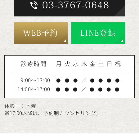
03-3767-0648
WEB予約
LINE登録
診療時間
月
火
水
木
金
土
日
祝
9:00～13:00
●
●
●
／
●
●
●
●
14:00～17:00
●
●
●
／
●
●
●
●
休診日：木曜
※17:00以降は、予約制カウンセリング。