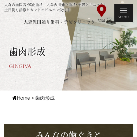
大森の歯医者･矯正歯科「大森沢田通り歯科･予防クリニック」
土日祝も診療セカンドオピニオン受付中
大森沢田通り歯科・予防クリニック
歯肉形成
GINGIVA
Home
>
歯肉形成
みんなの歯ぐきと