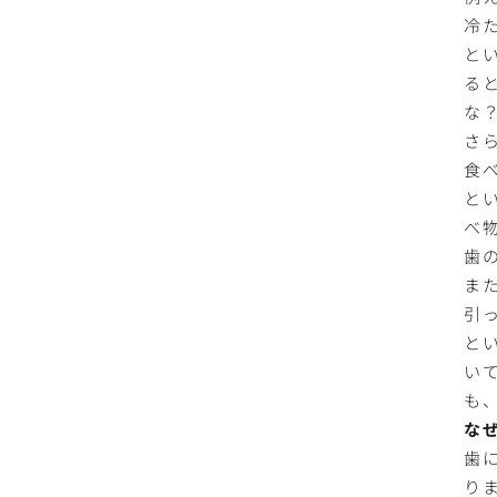
冷
と
る
な
さ
食
と
べ
歯
ま
引
と
い
も
な
歯
り