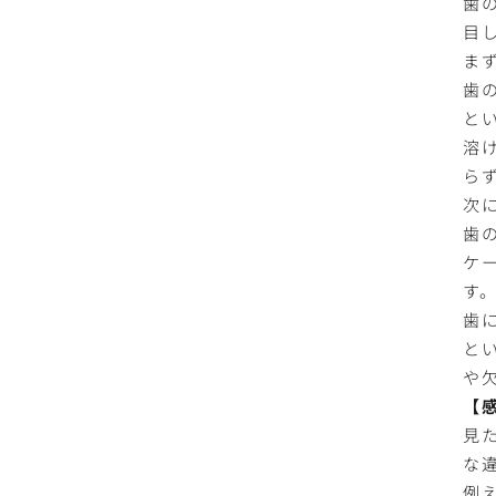
歯
目
ま
歯
と
溶
ら
次
歯
ケ
す
歯
と
や
【
見
な
例