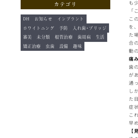
も
カテゴリ
「
こ
DH
お知らせ
インプラント
を
ホワイトニング
予防
入れ歯･ブリッジ
た
審美
未分類
根管治療
歯周病
生活
合
矯正治療
虫歯
設備
趣味
動
痛
歯
が
通
し
た
症
こ
早
【