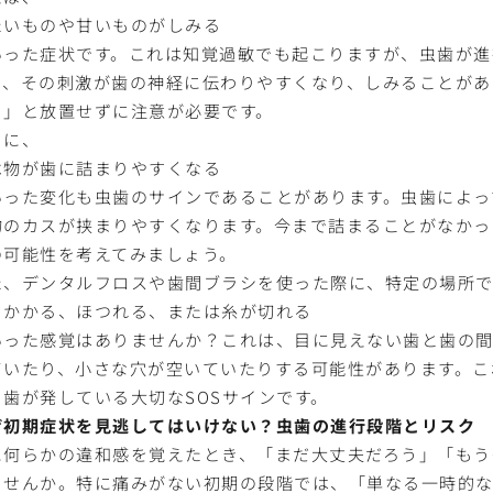
たいものや甘いものがしみる
いった症状です。これは知覚過敏でも起こりますが、虫歯が進
と、その刺激が歯の神経に伝わりやすくなり、しみることがあ
？」と放置せずに注意が必要です。
らに、
べ物が歯に詰まりやすくなる
いった変化も虫歯のサインであることがあります。虫歯によっ
物のカスが挟まりやすくなります。今まで詰まることがなかっ
の可能性を考えてみましょう。
た、デンタルフロスや歯間ブラシを使った際に、特定の場所
っかかる、ほつれる、または糸が切れる
いった感覚はありませんか？これは、目に見えない歯と歯の
ていたり、小さな穴が空いていたりする可能性があります。こ
、歯が発している大切なSOSサインです。
ぜ初期症状を見逃してはいけない？虫歯の進行段階とリスク
に何らかの違和感を覚えたとき、「まだ大丈夫だろう」「もう
ませんか。特に痛みがない初期の段階では、「単なる一時的な