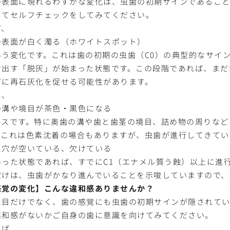
の表面に現れるわずかな変化は、虫歯の初期サインであること
してセルフチェックをしてみてください。
ず、
の表面が白く濁る（ホワイトスポット）
いう変化です。これは歯の初期の虫歯（C0）の典型的なサイ
け出す「脱灰」が始まった状態です。この段階であれば、まだ
ずに再石灰化を促せる可能性があります。
に、
の溝や境目が茶色・黒色になる
ースです。特に奥歯の溝や歯と歯茎の境目、詰め物の周りなど
。これは色素沈着の場合もありますが、虫歯が進行してきてい
に穴が空いている、欠けている
いった状態であれば、すでにC1（エナメル質う蝕）以上に進
欠けは、虫歯がかなり進んでいることを示唆していますので、
感覚の変化】こんな違和感ありませんか？
た目だけでなく、歯の感覚にも虫歯の初期サインが隠されてい
違和感がないかご自身の歯に意識を向けてみてください。
えば、