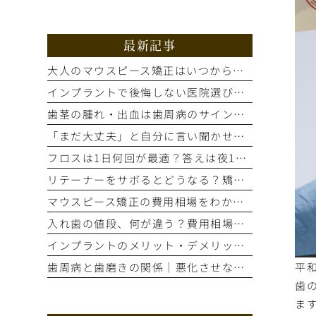
最新記事
大人のマウスピース矯正はいつから？適応歯並びと治療の流れを解説
インプラントで後悔しない医院選び｜手術前の精密検査が重要な理由
歯茎の腫れ・出血は歯周病のサイン？進行度別の症状と治療法を解説
「まだ大丈夫」と自分に言い聞かせてない？歯のSOSサイン5選
フロスは1日何回が最適？答えは夜1回。正しいやり方とタイミング
リテーナーをサボるとどうなる？矯正後の後戻りを防ぐ装着期間の話
マウスピース矯正の費用相場をわかりやすく解説！総額はいくら？
入れ歯の値段、何が違う？費用相場と見た目・噛み心地の比較ポイント
インプラントのメリット・デメリット｜もう笑顔をためらわない選択とは
平
歯周病と歯磨きの関係｜悪化させないために今すぐ自分でできること
歯
ま