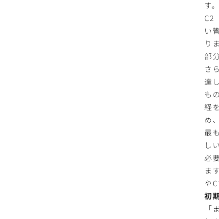
す
C
い
り
部
さ
達
も
経
め
最
し
必
ま
や
初
「