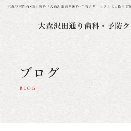
大森の歯医者･矯正歯科「大森沢田通り歯科･予防クリニック」
土日祝も診
大森沢田通り歯科・予防ク
ブログ
BLOG