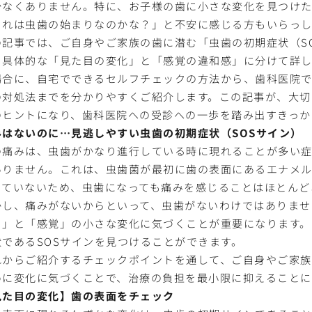
少なくありません。特に、お子様の歯に小さな変化を見つけ
これは虫歯の始まりなのかな？」と不安に感じる方もいらっ
の記事では、ご自身やご家族の歯に潜む「虫歯の初期症状（S
、具体的な「見た目の変化」と「感覚の違和感」に分けて詳し
場合に、自宅でできるセルフチェックの方法から、歯科医院
の対処法までを分かりやすくご紹介します。この記事が、大切
のヒントになり、歯科医院への受診への一歩を踏み出すきっか
みはないのに…見逃しやすい虫歯の初期症状（SOSサイン）
の痛みは、虫歯がかなり進行している時に現れることが多い症
ありません。これは、虫歯菌が最初に歯の表面にあるエナメル
っていないため、虫歯になっても痛みを感じることはほとんど
かし、痛みがないからといって、虫歯がないわけではありませ
目」と「感覚」の小さな変化に気づくことが重要になります。
状であるSOSサインを見つけることができます。
れからご紹介するチェックポイントを通して、ご自身やご家
めに変化に気づくことで、治療の負担を最小限に抑えることに
見た目の変化】歯の表面をチェック