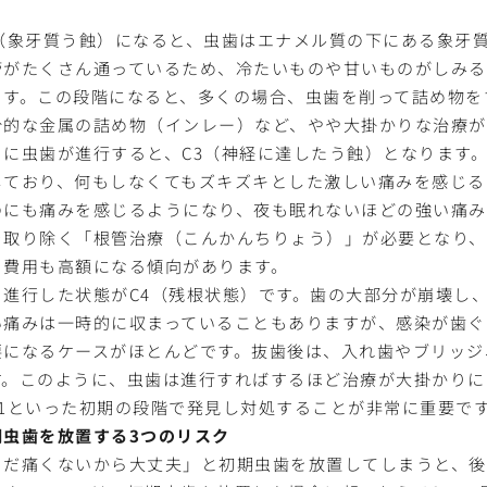
。
2（象牙質う蝕）になると、虫歯はエナメル質の下にある象牙
管がたくさん通っているため、冷たいものや甘いものがしみ
ます。この段階になると、多くの場合、虫歯を削って詰め物を
分的な金属の詰め物（インレー）など、やや大掛かりな治療が
らに虫歯が進行すると、C3（神経に達したう蝕）となります
しており、何もしなくてもズキズキとした激しい痛みを感じる
のにも痛みを感じるようになり、夜も眠れないほどの強い痛み
を取り除く「根管治療（こんかんちりょう）」が必要となり
、費用も高額になる傾向があります。
も進行した状態がC4（残根状態）です。歯の大部分が崩壊し
い痛みは一時的に収まっていることもありますが、感染が歯ぐ
要になるケースがほとんどです。抜歯後は、入れ歯やブリッジ
す。このように、虫歯は進行すればするほど治療が大掛かりに
C1といった初期の段階で発見し対処することが非常に重要で
期虫歯を放置する3つのリスク
まだ痛くないから大丈夫」と初期虫歯を放置してしまうと、後