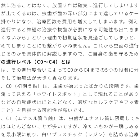
自然に治ることはなく、放置すれば確実に進行してしまいます
みが出てくるのは、虫歯が歯の深い部分にまで達しているケー
大掛かりになり、治療回数も費用も増大してしまいます。例え
、進行すると神経の治療や抜歯が必要になる可能性も出てきま
痛くないから」という理由で初期症状を見過ごしてしまうと
縮めてしまうことにも繋がりかねません。これから虫歯の進行
生じるのかを具体的に解説しますので、ご自身の歯を守るた
歯の進行レベル（C0～C4）とは
歯は、その進行度合いによってC0からC4までの5つの段階に
、そして治療法が大きく異なります。
ず、C0（初期う蝕）は、虫歯が始まったばかりの段階です。
く濁って見える「ホワイトスポット」として現れることがあ
みなどの自覚症状はほとんどなく、適切なセルフケアやフッ素
すこと）を目指せる可能性が高いです。
に、C1（エナメル質う蝕）は、虫歯がエナメル質に限局して
状はほとんどないことが多いですが、冷たいものが一瞬しみる
分を最小限に削り、白いプラスチック（レジン）を詰める治