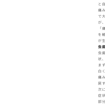
と
痛
で
が
「
を
が
虫
虫
状
ま
白
痛
戻
次
症
部