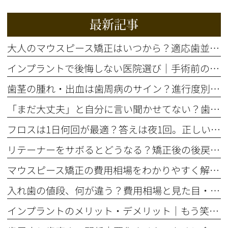
最新記事
大人のマウスピース矯正はいつから？適応歯並びと治療の流れを解説
インプラントで後悔しない医院選び｜手術前の精密検査が重要な理由
歯茎の腫れ・出血は歯周病のサイン？進行度別の症状と治療法を解説
「まだ大丈夫」と自分に言い聞かせてない？歯のSOSサイン5選
フロスは1日何回が最適？答えは夜1回。正しいやり方とタイミング
リテーナーをサボるとどうなる？矯正後の後戻りを防ぐ装着期間の話
マウスピース矯正の費用相場をわかりやすく解説！総額はいくら？
入れ歯の値段、何が違う？費用相場と見た目・噛み心地の比較ポイント
インプラントのメリット・デメリット｜もう笑顔をためらわない選択とは