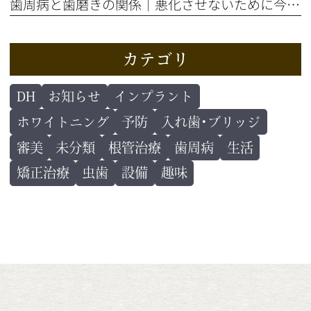
歯周病と歯磨きの関係｜悪化させないために今すぐ自分でできること
カテゴリ
DH
お知らせ
インプラント
ホワイトニング
予防
入れ歯･ブリッジ
審美
未分類
根管治療
歯周病
生活
矯正治療
虫歯
設備
趣味