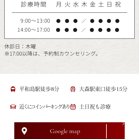
診療時間
月
火
水
木
金
土
日
祝
9:00～13:00
●
●
●
／
●
●
●
●
14:00～17:00
●
●
●
／
●
●
●
●
休診日：木曜
※17:00以降は、予約制カウンセリング。
平和島駅徒歩8分
大森駅東口徒歩15分
近くにコインパーキングあり
土日祝も診療
Google map