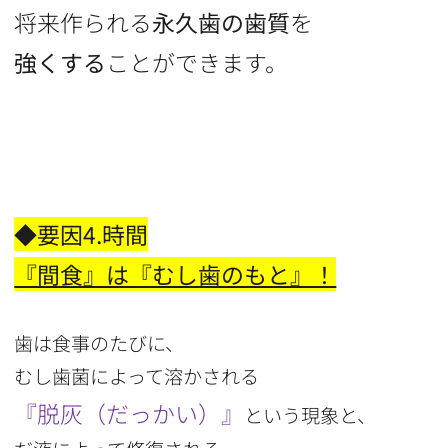
将来作られる
永久歯の歯質
を
強くする
ことができます。
◆要因4.時間
『間食』は『むし歯のもと』！
歯は食事のたびに、
むし歯菌によって溶かされる
『脱灰（だっかい）』
という現象と、