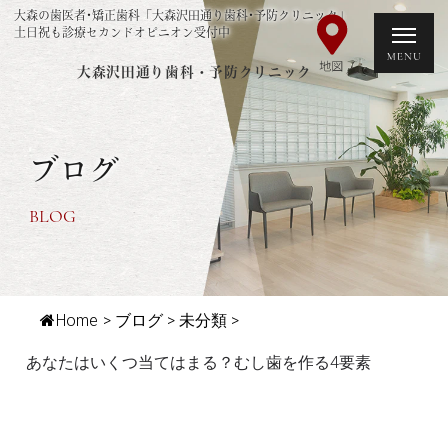
大森の歯医者･矯正歯科「大森沢田通り歯科･予防クリニック」
土日祝も診療セカンドオピニオン受付中
大森沢田通り歯科・予防クリニック
ブログ
BLOG
Home
>
ブログ
>
未分類
>
あなたはいくつ当てはまる？むし歯を作る4要素