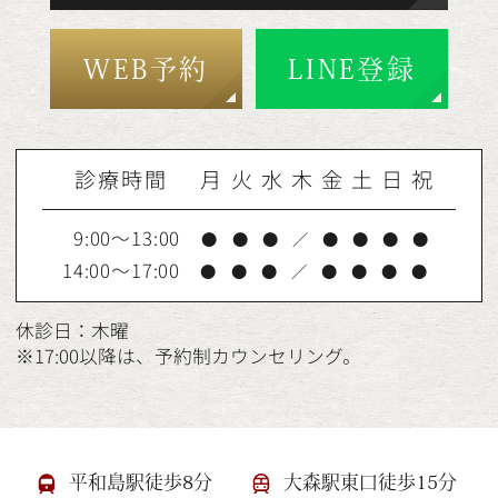
WEB予約
LINE登録
診療時間
月
火
水
木
金
土
日
祝
9:00～13:00
●
●
●
／
●
●
●
●
14:00～17:00
●
●
●
／
●
●
●
●
休診日：木曜
※17:00以降は、予約制カウンセリング。
平和島駅徒歩8分
大森駅東口徒歩15分