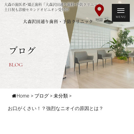
大森の歯医者･矯正歯科「大森沢田通り歯科･予防クリニック」
土日祝も診療セカンドオピニオン受付中
大森沢田通り歯科・予防クリニック
ブログ
BLOG
Home
>
ブログ
>
未分類
>
お口がくさい！？強烈なニオイの原因とは？