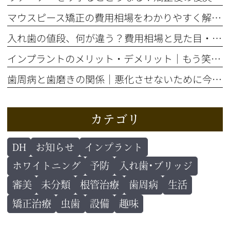
マウスピース矯正の費用相場をわかりやすく解説！総額はいくら？
入れ歯の値段、何が違う？費用相場と見た目・噛み心地の比較ポイント
インプラントのメリット・デメリット｜もう笑顔をためらわない選択とは
歯周病と歯磨きの関係｜悪化させないために今すぐ自分でできること
カテゴリ
DH
お知らせ
インプラント
ホワイトニング
予防
入れ歯･ブリッジ
審美
未分類
根管治療
歯周病
生活
矯正治療
虫歯
設備
趣味