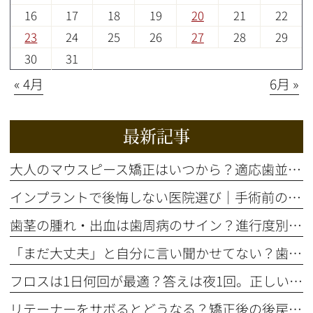
16
17
18
19
20
21
22
23
24
25
26
27
28
29
30
31
« 4月
6月 »
最新記事
大人のマウスピース矯正はいつから？適応歯並びと治療の流れを解説
インプラントで後悔しない医院選び｜手術前の精密検査が重要な理由
歯茎の腫れ・出血は歯周病のサイン？進行度別の症状と治療法を解説
「まだ大丈夫」と自分に言い聞かせてない？歯のSOSサイン5選
フロスは1日何回が最適？答えは夜1回。正しいやり方とタイミング
リテーナーをサボるとどうなる？矯正後の後戻りを防ぐ装着期間の話