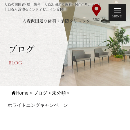
大森の歯医者･矯正歯科「大森沢田通り歯科･予防クリニック」
土日祝も診療セカンドオピニオン受付中
大森沢田通り歯科・予防クリニック
ブログ
BLOG
Home
>
ブログ
>
未分類
>
ホワイトニングキャンペーン