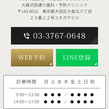
大森沢田通り歯科・予防クリニック
〒143-0016 東京都大田区大森北六丁目
２３番２２号ユキガヤビル
03-3767-0648
WEB予約
LINE登録
診療時間
月
火
水
木
金
土
日
祝
9:00～13:00
●
●
●
／
●
●
●
●
14:00～17:00
●
●
●
／
●
●
●
●