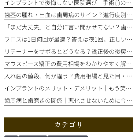
インプラントで後悔しない医院選び｜手術前の精密検査が重要な理由
歯茎の腫れ・出血は歯周病のサイン？進行度別の症状と治療法を解説
「まだ大丈夫」と自分に言い聞かせてない？歯のSOSサイン5選
フロスは1日何回が最適？答えは夜1回。正しいやり方とタイミング
リテーナーをサボるとどうなる？矯正後の後戻りを防ぐ装着期間の話
マウスピース矯正の費用相場をわかりやすく解説！総額はいくら？
入れ歯の値段、何が違う？費用相場と見た目・噛み心地の比較ポイント
インプラントのメリット・デメリット｜もう笑顔をためらわない選択とは
歯周病と歯磨きの関係｜悪化させないために今すぐ自分でできること
カテゴリ