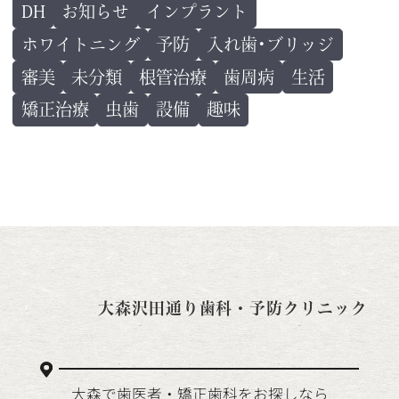
DH
お知らせ
インプラント
ホワイトニング
予防
入れ歯･ブリッジ
審美
未分類
根管治療
歯周病
生活
矯正治療
虫歯
設備
趣味
大森沢田通り歯科・予防クリニック
大森で歯医者・矯正歯科をお探しなら