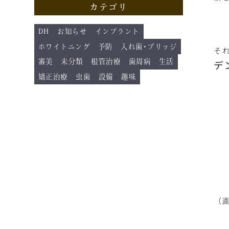
カテゴリ
DH
お知らせ
インプラント
ホワイトニング
予防
入れ歯･ブリッジ
そ
デ
審美
未分類
根管治療
歯周病
生活
矯正治療
虫歯
設備
趣味
（