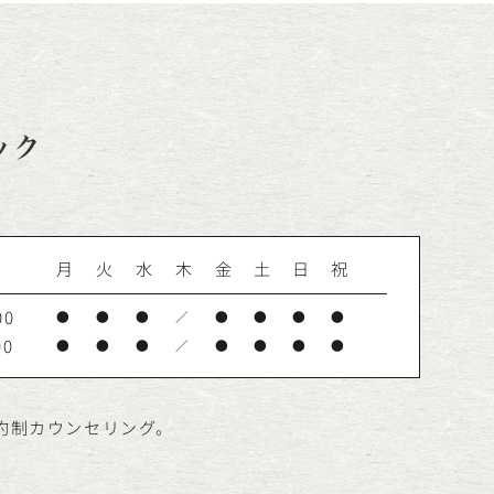
ック
月
火
水
木
金
土
日
祝
00
●
●
●
／
●
●
●
●
00
●
●
●
／
●
●
●
●
予約制カウンセリング。