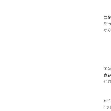
面
や
かな
美
食
ぜ
#
#フ