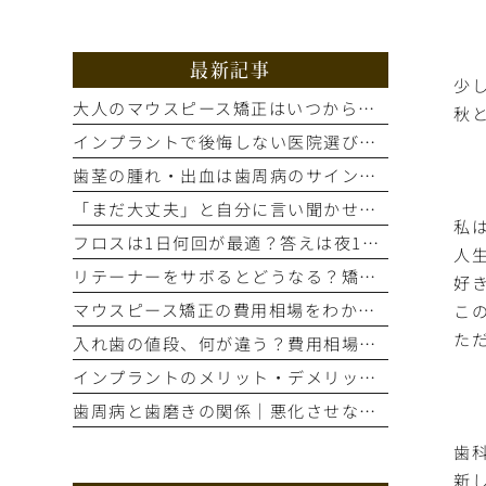
最新記事
少
大人のマウスピース矯正はいつから？適応歯並びと治療の流れを解説
秋と
インプラントで後悔しない医院選び｜手術前の精密検査が重要な理由
歯茎の腫れ・出血は歯周病のサイン？進行度別の症状と治療法を解説
「まだ大丈夫」と自分に言い聞かせてない？歯のSOSサイン5選
私
フロスは1日何回が最適？答えは夜1回。正しいやり方とタイミング
人
リテーナーをサボるとどうなる？矯正後の後戻りを防ぐ装着期間の話
好
マウスピース矯正の費用相場をわかりやすく解説！総額はいくら？
こ
た
入れ歯の値段、何が違う？費用相場と見た目・噛み心地の比較ポイント
インプラントのメリット・デメリット｜もう笑顔をためらわない選択とは
歯周病と歯磨きの関係｜悪化させないために今すぐ自分でできること
歯
新