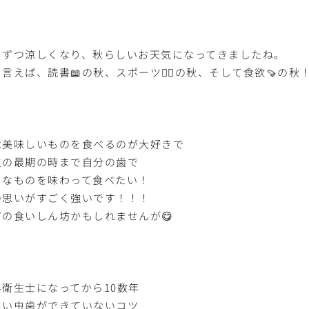
しずつ涼しくなり、秋らしいお天気になってきましたね。
言えば、読書📖の秋、スポーツ🏃‍♂️の秋、そして食欲🍠の秋
は美味しいものを食べるのが大好きで
生の最期の時まで自分の歯で
きなものを味わって食べたい！
の思いがすごく強いです！！！
だの食いしん坊かもしれませんが😋
科衛生士になってから10数年
しい虫歯ができていないコツ