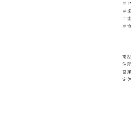
＃
＃
＃
＃
電話
住所
営業
定