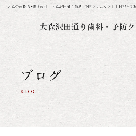
大森の歯医者･矯正歯科「大森沢田通り歯科･予防クリニック」
土日祝も診
大森沢田通り歯科・予防ク
ブログ
BLOG