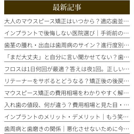
最新記事
大人のマウスピース矯正はいつから？適応歯並びと治療の流れを解説
インプラントで後悔しない医院選び｜手術前の精密検査が重要な理由
歯茎の腫れ・出血は歯周病のサイン？進行度別の症状と治療法を解説
「まだ大丈夫」と自分に言い聞かせてない？歯のSOSサイン5選
フロスは1日何回が最適？答えは夜1回。正しいやり方とタイミング
リテーナーをサボるとどうなる？矯正後の後戻りを防ぐ装着期間の話
マウスピース矯正の費用相場をわかりやすく解説！総額はいくら？
入れ歯の値段、何が違う？費用相場と見た目・噛み心地の比較ポイント
インプラントのメリット・デメリット｜もう笑顔をためらわない選択とは
歯周病と歯磨きの関係｜悪化させないために今すぐ自分でできること