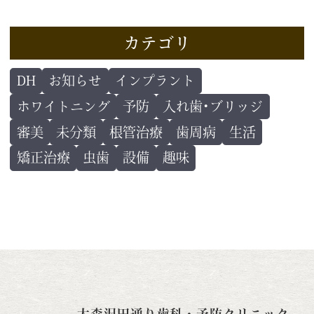
カテゴリ
DH
お知らせ
インプラント
ホワイトニング
予防
入れ歯･ブリッジ
審美
未分類
根管治療
歯周病
生活
矯正治療
虫歯
設備
趣味
大森沢田通り歯科・予防クリニック