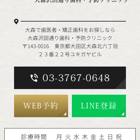
大森で歯医者・矯正歯科をお探しなら
大森沢田通り歯科・予防クリニック
〒143-0016 東京都大田区大森北六丁目
２３番２２号ユキガヤビル
03-3767-0648
WEB予約
LINE登録
診療時間
月
火
水
木
金
土
日
祝