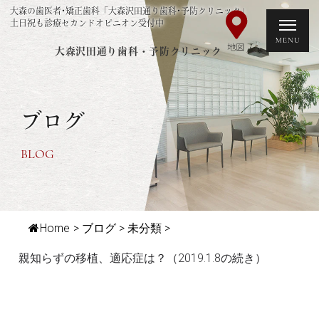
大森の歯医者･矯正歯科「大森沢田通り歯科･予防クリニック」
土日祝も診療セカンドオピニオン受付中
大森沢田通り歯科・予防クリニック
ブログ
BLOG
Home
>
ブログ
>
未分類
>
親知らずの移植、適応症は？（2019.1.8の続き）