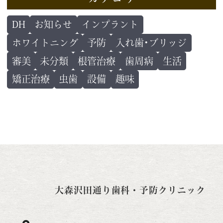
DH
お知らせ
インプラント
ホワイトニング
予防
入れ歯･ブリッジ
審美
未分類
根管治療
歯周病
生活
矯正治療
虫歯
設備
趣味
大森沢田通り歯科・予防クリニック