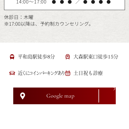
14:00～17:00
●
●
●
／
●
●
●
●
休診日：木曜
※17:00以降は、予約制カウンセリング。
平和島駅徒歩8分
大森駅東口徒歩15分
近くにコインパーキングあり
土日祝も診療
Google map