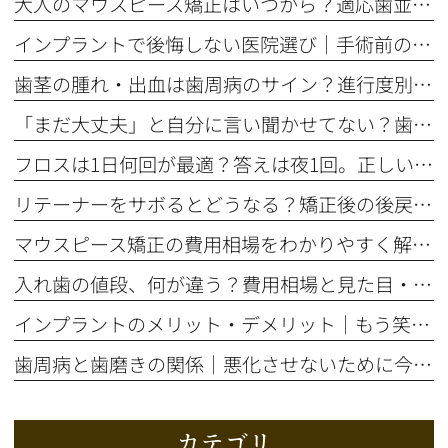
大人のマウスピース矯正はいつから？適応歯並びと治療の流れを解説
インプラントで後悔しない医院選び｜手術前の精密検査が重要な理由
歯茎の腫れ・出血は歯周病のサイン？進行度別の症状と治療法を解説
「まだ大丈夫」と自分に言い聞かせてない？歯のSOSサイン5選
フロスは1日何回が最適？答えは夜1回。正しいやり方とタイミング
リテーナーをサボるとどうなる？矯正後の後戻りを防ぐ装着期間の話
マウスピース矯正の費用相場をわかりやすく解説！総額はいくら？
入れ歯の値段、何が違う？費用相場と見た目・噛み心地の比較ポイント
インプラントのメリット・デメリット｜もう笑顔をためらわない選択とは
歯周病と歯磨きの関係｜悪化させないために今すぐ自分でできること
カテゴリ