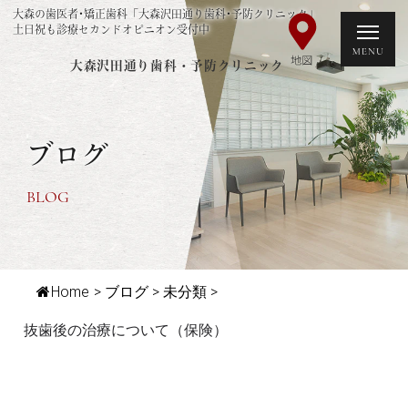
大森の歯医者･矯正歯科「大森沢田通り歯科･予防クリニック」
土日祝も診療セカンドオピニオン受付中
大森沢田通り歯科・予防クリニック
ブログ
BLOG
Home
>
ブログ
>
未分類
>
抜歯後の治療について（保険）