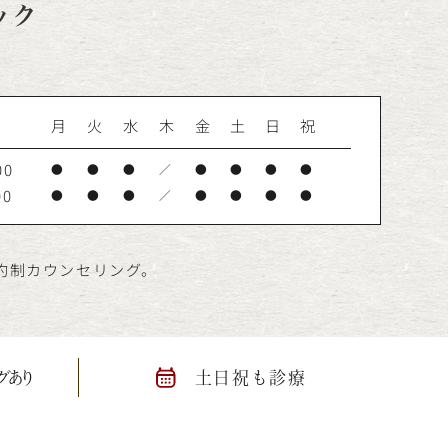
ック
月
火
水
木
金
土
日
祝
00
●
●
●
／
●
●
●
●
00
●
●
●
／
●
●
●
●
予約制カウンセリング。
グあり
土日祝も診療