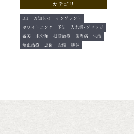
カテゴリ
DH
お知らせ
インプラント
ホワイトニング
予防
入れ歯･ブリッジ
審美
未分類
根管治療
歯周病
生活
矯正治療
虫歯
設備
趣味