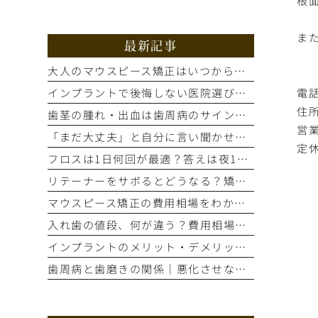
根
ま
最新記事
大人のマウスピース矯正はいつから？適応歯並びと治療の流れを解説
電話
インプラントで後悔しない医院選び｜手術前の精密検査が重要な理由
住所
歯茎の腫れ・出血は歯周病のサイン？進行度別の症状と治療法を解説
営業
「まだ大丈夫」と自分に言い聞かせてない？歯のSOSサイン5選
定
フロスは1日何回が最適？答えは夜1回。正しいやり方とタイミング
リテーナーをサボるとどうなる？矯正後の後戻りを防ぐ装着期間の話
マウスピース矯正の費用相場をわかりやすく解説！総額はいくら？
入れ歯の値段、何が違う？費用相場と見た目・噛み心地の比較ポイント
インプラントのメリット・デメリット｜もう笑顔をためらわない選択とは
歯周病と歯磨きの関係｜悪化させないために今すぐ自分でできること