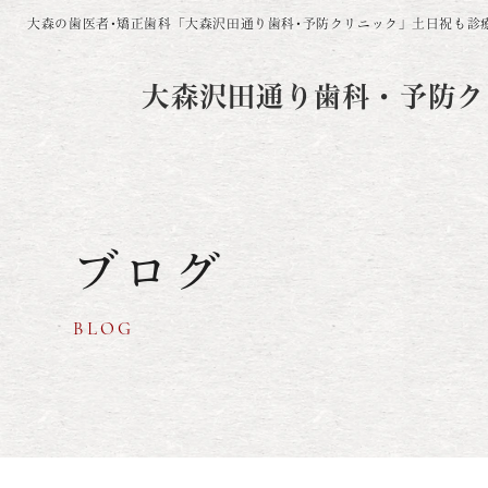
大森の歯医者･矯正歯科「大森沢田通り歯科･予防クリニック」
土日祝も診
大森沢田通り歯科・予防ク
ブログ
BLOG