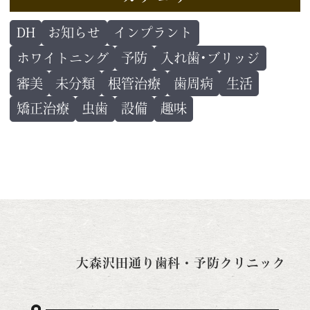
DH
お知らせ
インプラント
ホワイトニング
予防
入れ歯･ブリッジ
審美
未分類
根管治療
歯周病
生活
矯正治療
虫歯
設備
趣味
大森沢田通り歯科・予防クリニック