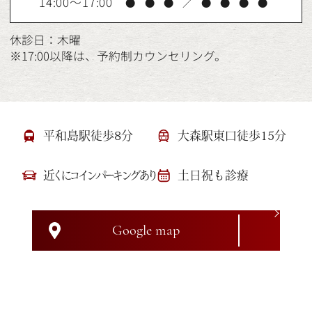
14:00～17:00
●
●
●
／
●
●
●
●
休診日：木曜
※17:00以降は、予約制カウンセリング。
平和島駅徒歩8分
大森駅東口徒歩15分
近くにコインパーキングあり
土日祝も診療
Google map