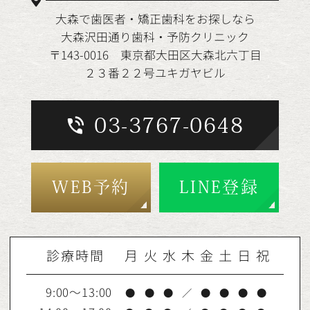
大森で歯医者・矯正歯科をお探しなら
大森沢田通り歯科・予防クリニック
〒143-0016 東京都大田区大森北六丁目
２３番２２号ユキガヤビル
03-3767-0648
WEB予約
LINE登録
診療時間
月
火
水
木
金
土
日
祝
9:00～13:00
●
●
●
／
●
●
●
●