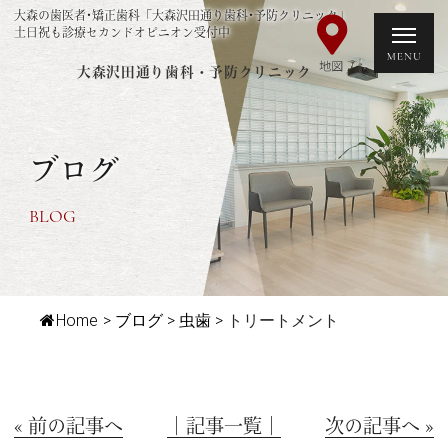
大森の歯医者･矯正歯科「大森沢田通り歯科･予防クリニック」
土日祝も診療セカンドオピニオン受付中
大森沢田通り歯科・予防クリニック
ブログ
BLOG
Home
>
ブログ
>
虫歯
>
トリートメント
« 前の記事へ
│記事一覧│
次の記事へ »