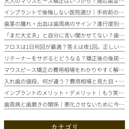
大人のマウスピース矯正はいつから？適応歯並びと治療の流れを解説
インプラントで後悔しない医院選び｜手術前の精密検査が重要な理由
歯茎の腫れ・出血は歯周病のサイン？進行度別の症状と治療法を解説
「まだ大丈夫」と自分に言い聞かせてない？歯のSOSサイン5選
フロスは1日何回が最適？答えは夜1回。正しいやり方とタイミング
リテーナーをサボるとどうなる？矯正後の後戻りを防ぐ装着期間の話
マウスピース矯正の費用相場をわかりやすく解説！総額はいくら？
入れ歯の値段、何が違う？費用相場と見た目・噛み心地の比較ポイント
インプラントのメリット・デメリット｜もう笑顔をためらわない選択とは
歯周病と歯磨きの関係｜悪化させないために今すぐ自分でできること
カテゴリ