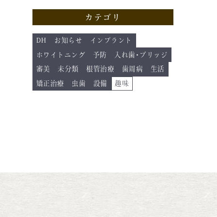
カテゴリ
DH
お知らせ
インプラント
ホワイトニング
予防
入れ歯･ブリッジ
審美
未分類
根管治療
歯周病
生活
矯正治療
虫歯
設備
趣味