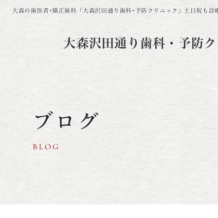
大森の歯医者･矯正歯科「大森沢田通り歯科･予防クリニック」
土日祝も診
大森沢田通り歯科・予防ク
ブログ
BLOG