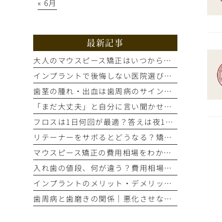
« 6月
最新記事
大人のマウスピース矯正はいつから？適応歯並びと治療の流れを解説
インプラントで後悔しない医院選び｜手術前の精密検査が重要な理由
歯茎の腫れ・出血は歯周病のサイン？進行度別の症状と治療法を解説
「まだ大丈夫」と自分に言い聞かせてない？歯のSOSサイン5選
フロスは1日何回が最適？答えは夜1回。正しいやり方とタイミング
リテーナーをサボるとどうなる？矯正後の後戻りを防ぐ装着期間の話
マウスピース矯正の費用相場をわかりやすく解説！総額はいくら？
入れ歯の値段、何が違う？費用相場と見た目・噛み心地の比較ポイント
インプラントのメリット・デメリット｜もう笑顔をためらわない選択とは
歯周病と歯磨きの関係｜悪化させないために今すぐ自分でできること