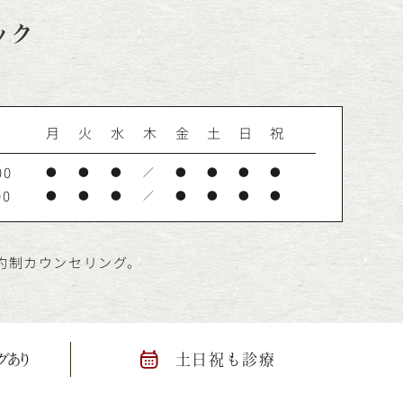
ック
月
火
水
木
金
土
日
祝
00
●
●
●
／
●
●
●
●
00
●
●
●
／
●
●
●
●
予約制カウンセリング。
グあり
土日祝も診療