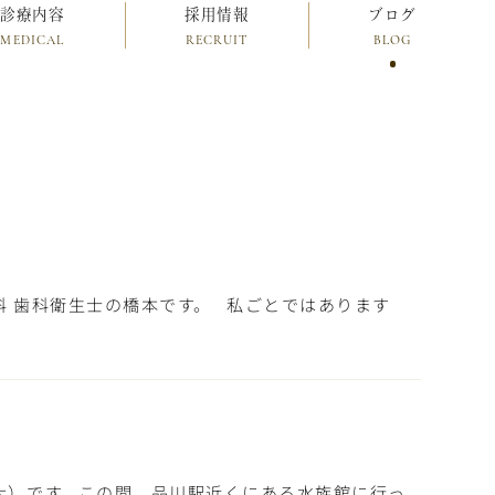
診療内容
採用情報
ブログ
MEDICAL
RECRUIT
BLOG
科 歯科衛生士の橋本です。 私ごとではあります
大）です この間、品川駅近くにある水族館に行っ