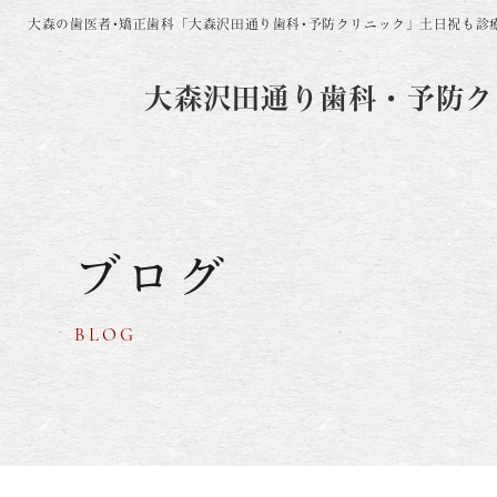
大森の歯医者･矯正歯科「大森沢田通り歯科･予防クリニック」
土日祝も診
大森沢田通り歯科・予防ク
ブログ
BLOG