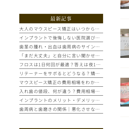
最新記事
大人のマウスピース矯正はいつから？適応歯並びと治療の流れを解説
インプラントで後悔しない医院選び｜手術前の精密検査が重要な理由
歯茎の腫れ・出血は歯周病のサイン？進行度別の症状と治療法を解説
「まだ大丈夫」と自分に言い聞かせてない？歯のSOSサイン5選
フロスは1日何回が最適？答えは夜1回。正しいやり方とタイミング
リテーナーをサボるとどうなる？矯正後の後戻りを防ぐ装着期間の話
マウスピース矯正の費用相場をわかりやすく解説！総額はいくら？
入れ歯の値段、何が違う？費用相場と見た目・噛み心地の比較ポイント
インプラントのメリット・デメリット｜もう笑顔をためらわない選択とは
歯周病と歯磨きの関係｜悪化させないために今すぐ自分でできること