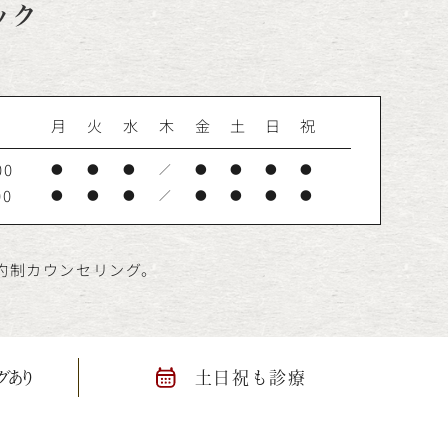
ック
月
火
水
木
金
土
日
祝
00
●
●
●
／
●
●
●
●
00
●
●
●
／
●
●
●
●
予約制カウンセリング。
グあり
土日祝も診療