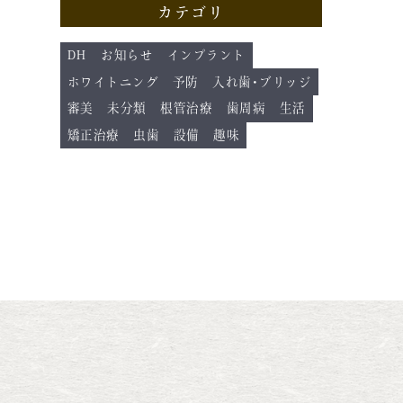
カテゴリ
DH
お知らせ
インプラント
ホワイトニング
予防
入れ歯･ブリッジ
審美
未分類
根管治療
歯周病
生活
矯正治療
虫歯
設備
趣味